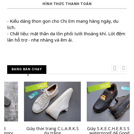
HÌNH THỨC THANH TOÁN
- Kiểu dáng thon gọn cho Chị Em mang hàng ngày, du 
lịch.
- Chất liệu: mặt thân da lôn phối lưới thoáng khí. Lót đệm 
lăn hỗ trợ - nhẹ nhàng và êm ái.
ĐANG BÁN CHẠY
MUA HÀNG
MUA HÀNG
Giày thời trang C.L.A.R.K.S
Giày S.K.E.C.H.E.R.S Slip -ins
da trắng
waterproof dế Goodyear -