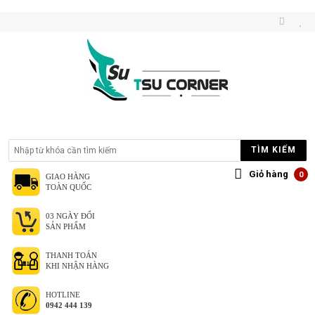
TÌM KIẾM
Giỏ hàng
0
GIAO HÀNG
TOÀN QUỐC
03 NGÀY ĐỔI
SẢN PHẨM
THANH TOÁN
KHI NHẬN HÀNG
HOTLINE
0942 444 139