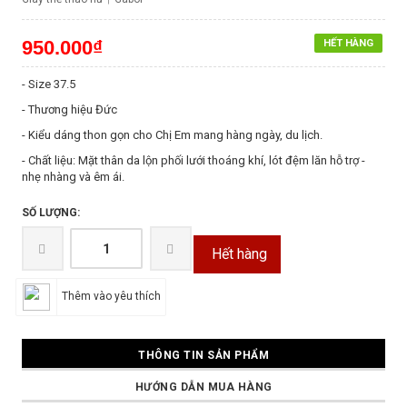
950.000₫
HẾT HÀNG
- Size 37.5
- Thương hiệu Đức
- Kiểu dáng thon gọn cho Chị Em mang hàng ngày, du lịch.
- Chất liệu: Mặt thân da lộn phối lưới thoáng khí, lót đệm lăn hỗ trợ -
nhẹ nhàng và êm ái.
SỐ LƯỢNG:
Hết hàng
Thêm vào yêu thích
THÔNG TIN SẢN PHẨM
HƯỚNG DẪN MUA HÀNG