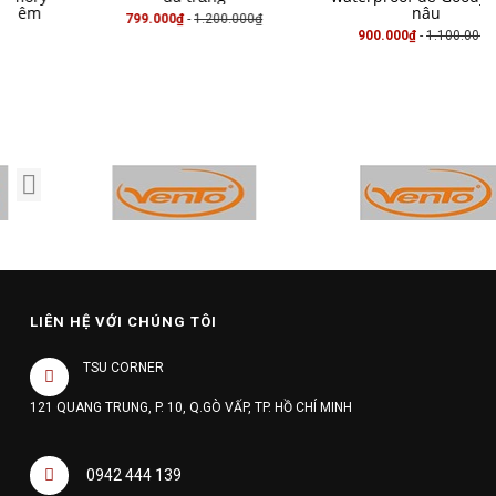
nâu
799.000₫
-
1.200.000₫
900.000₫
-
1.100.000₫
LIÊN HỆ VỚI CHÚNG TÔI
TSU CORNER
121 QUANG TRUNG, P. 10, Q.GÒ VẤP, TP. HỒ CHÍ MINH
0942 444 139