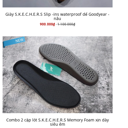
MUA HÀNG
Giày S.K.E.C.H.E.R.S Slip -ins waterproof dế Goodyear -
nâu
900.000₫
-
1.100.000₫
MUA HÀNG
Combo 2 cặp lót S.K.E.C.H.E.R.S Memory Foam xịn dày
siêu êm