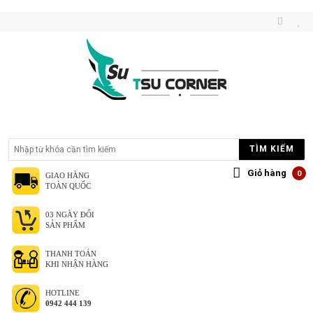
TÌM KIẾM
Giỏ hàng
0
GIAO HÀNG
TOÀN QUỐC
03 NGÀY ĐỔI
SẢN PHẨM
THANH TOÁN
KHI NHẬN HÀNG
HOTLINE
0942 444 139