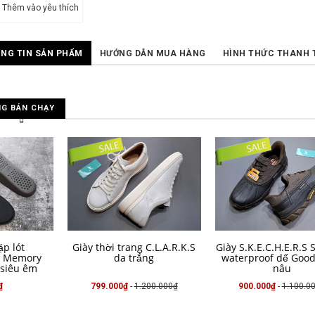
Thêm vào yêu thích
NG TIN SẢN PHẨM
HƯỚNG DẪN MUA HÀNG
HÌNH THỨC THANH 
G BÁN CHẠY
MUA HÀNG
MUA HÀNG
 thời trang C.L.A.R.K.S
Giày S.K.E.C.H.E.R.S Slip -ins
Giày th
da trắng
waterproof dế Goodyear -
Johnsto
nâu
799.000₫
-
1.200.000₫
900.000₫
-
1.100.000₫