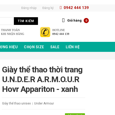
0942 444 139
Đăng nhập
Đăng ký
Giỏ hàng
0
TÌM KIẾM
THANH TOÁN
HOTLINE
KHI NHẬN HÀNG
0942 444 139
ƠNG HIỆU
CHỌN SIZE
SALE
LIÊN HỆ
Giày thể thao thời trang
U.N.D.E.R A.R.M.O.U.R
Hovr Appariton - xanh
Giày thể thao unisex
Under Armour
|