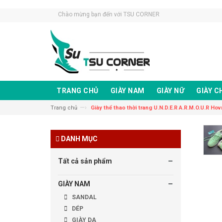
Chào mừng bạn đến với TSU CORNER
TRANG CHỦ
GIÀY NAM
GIÀY NỮ
GIÀY C
—›
Trang chủ
Giày thể thao thời trang U.N.D.E.R A.R.M.O.U.R Hov
DANH MỤC
Tất cả sản phẩm
GIÀY NAM
SANDAL
DÉP
GIÀY DA