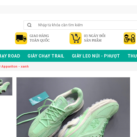
GIAO HÀNG
03 NGÀY ĐỔI
TOÀN QUỐC
SẢN PHẨM
HẠY ROAD
GIÀY CHẠY TRAIL
GIÀY LEO NÚI - PHƯỢT
THƯ
r Appariton - xanh