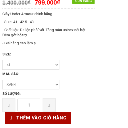
799.000₫
CÒN HÀNG
1.400.000₫
Giày Under Armour chính hãng
- Size: 41 - 42.5 - 43
- Chất liệu: Da lộn phôí vải. Tông màu unisex nổi bật.
Đệm gót hỗ trợ
- Giá hãng cao lắm ạ
SIZE:
MÀU SẮC:
SỐ LƯỢNG:
THÊM VÀO GIỎ HÀNG