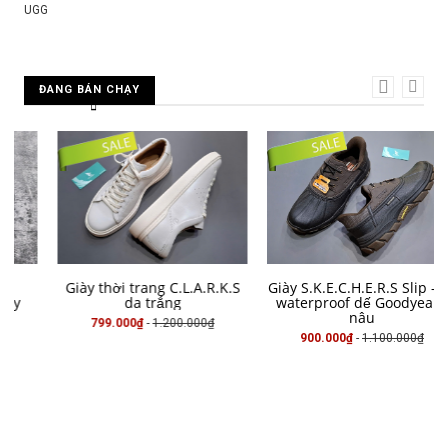
UGG
ĐANG BÁN CHẠY
MUA HÀNG
MUA HÀNG
Giày thời trang C.L.A.R.K.S
Giày S.K.E.C.H.E.R.S Slip -ins
da trắng
waterproof dế Goodyear -
nâu
799.000₫
-
1.200.000₫
900.000₫
-
1.100.000₫