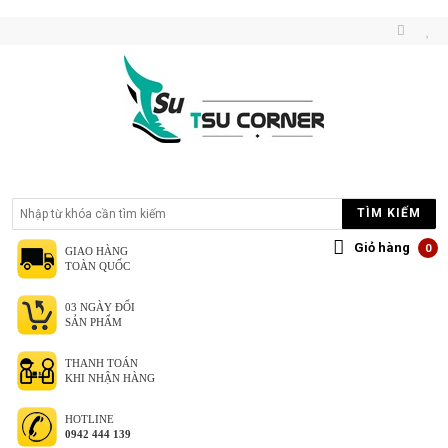
TÌM KIẾM
Giỏ hàng
0
GIAO HÀNG
TOÀN QUỐC
03 NGÀY ĐỔI
SẢN PHẨM
THANH TOÁN
KHI NHẬN HÀNG
HOTLINE
0942 444 139