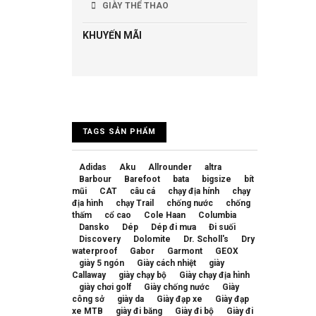
GIÀY THỂ THAO
KHUYẾN MÃI
TAGS SẢN PHẨM
Adidas
Aku
Allrounder
altra
Barbour
Barefoot
bata
bigsize
bít
mũi
CAT
câu cá
chạy địa hính
chạy
địa hình
chạy Trail
chống nước
chống
thấm
cổ cao
Cole Haan
Columbia
Dansko
Dép
Dép đi mưa
Đi suối
Discovery
Dolomite
Dr. Scholl's
Dry
waterproof
Gabor
Garmont
GEOX
giày 5 ngón
Giày cách nhiệt
giày
Callaway
giày chạy bộ
Giày chạy địa hình
giày chơi golf
Giày chống nước
Giày
công sở
giày da
Giày đạp xe
Giày đạp
xe MTB
giày đi băng
Giày đi bộ
Giày đi