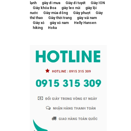
lạnh
giày đi mưa
Giày đi tuyết
Giày ION
Giày khóa Boa
giày leo núi
giày lội
nước
Giày mùa đông
Giày phượt
Giày
thể thao
Giày thời trang
giày vải nam
Giày xỏ
giày xỏ nam
Helly Hansen
hiking
Hoka