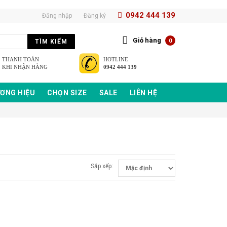
0942 444 139
Đăng nhập
Đăng ký
Giỏ hàng
0
TÌM KIẾM
THANH TOÁN
HOTLINE
KHI NHẬN HÀNG
0942 444 139
ƠNG HIỆU
CHỌN SIZE
SALE
LIÊN HỆ
Sắp xếp: