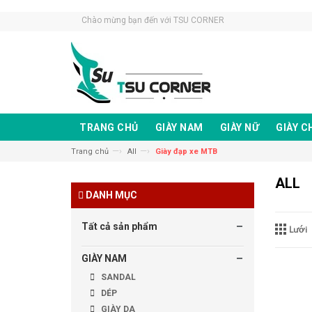
Chào mừng bạn đến với TSU CORNER
TRANG CHỦ
GIÀY NAM
GIÀY NỮ
GIÀY C
—›
—›
Trang chủ
All
Giày đạp xe MTB
ALL
DANH MỤC
Tất cả sản phẩm
Lưới
GIÀY NAM
SANDAL
DÉP
GIÀY DA