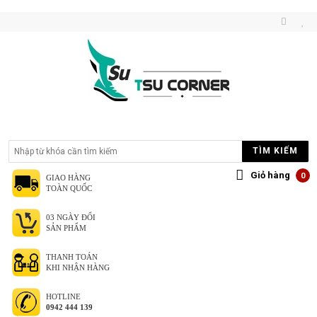
TÌM KIẾM
Giỏ hàng
0
GIAO HÀNG
TOÀN QUỐC
03 NGÀY ĐỔI
SẢN PHẨM
THANH TOÁN
KHI NHẬN HÀNG
HOTLINE
0942 444 139