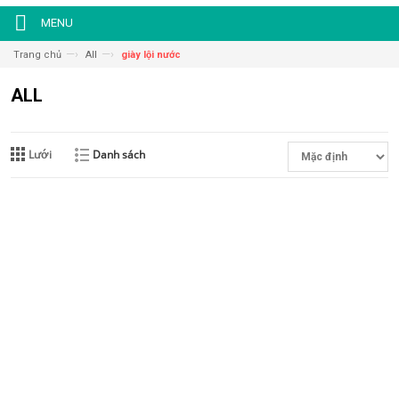
MENU
—›
—›
Trang chủ
All
giày lội nước
ALL
Lưới
Danh sách